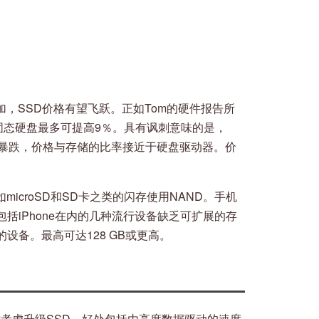
加，SSD价格有望飞跃。正如Tom的硬件报告所
涨。固态硬盘最多可提高9％。具有讽刺意味的是，
的暴跌，价格与存储的比率接近于硬盘驱动器。价
microSD和SD卡之类的闪存使用NAND。手机
括iPhone在内的几种流行设备缺乏可扩展的存
设备。最高可达128 GB或更高。
考虑升级SSD。好处包括由高度数据驱动的速度