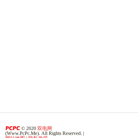
© 2020
双电网
(Www.PcPc.Me). All Rights Reserved. |