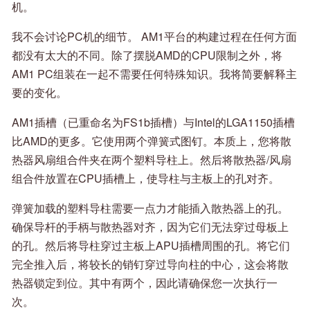
机。
我不会讨论PC机的细节。 AM1平台的构建过程在任何方面
都没有太大的不同。除了摆脱AMD的CPU限制之外，将
AM1 PC组装在一起不需要任何特殊知识。我将简要解释主
要的变化。
AM1插槽（已重命名为FS1b插槽）与Intel的LGA1150插槽
比AMD的更多。它使用两个弹簧式图钉。本质上，您将散
热器风扇组合件夹在两个塑料导柱上。然后将散热器/风扇
组合件放置在CPU插槽上，使导柱与主板上的孔对齐。
弹簧加载的塑料导柱需要一点力才能插入散热器上的孔。
确保导杆的手柄与散热器对齐，因为它们无法穿过母板上
的孔。然后将导柱穿过主板上APU插槽周围的孔。将它们
完全推入后，将较长的销钉穿过导向柱的中心，这会将散
热器锁定到位。其中有两个，因此请确保您一次执行一
次。