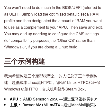
You won’t need to do much in the BIOS/UEFI (referred to
as UEFI). Simply load the optimized default, set a RAM
profile and then designated the amount of RAM you want
to use as a complement to your APU. Then save and exit.
You may end up needing to configure the CMS settings
(for compatibility purposes), to “Other OS” rather than
“Windows 8”, if you are doing a Linux build.
三个示例构建
我为希望构建三个定型模型之一的人汇总了三个示例构
建：超低成本Linux流HTPC，“豪华" Linux HTPC和环保
Windows 8流HTPC，台式机和轻型Steam Box。
APU：
AMD Sempron 2650 —通过亚马逊购买$ 31
主板：
Biostar AM1ML mATX –通过MacMall购买$