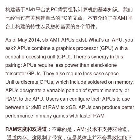
构建基于AM1平台的PC需要组装计算机的基本知识。我们
已经写过有关构建自己的PC的文章。本节介绍了在AM1平
台上构建的特性以及您将需要的各个组件。
As of May 2014, six AM1 APUs exist. What’s an APU, you
ask? APUs combine a graphics processor (GPU) with a
central processing unit (CPU). There’s synergy in this
pairing: APUs require less power than stand-alone
“discrete” GPUs. They also require less case space.
Unlike discrete GPUs, which include soldered on memory,
APUs designate a variable portion of system memory, or
RAM, to the APU. Users can configure their APUs to use
between 512MB of RAM to 2GB. APUs can produce better
performance in many games with faster RAM.
RAM速度和双通道
：不幸的是，AM1技术不支持双通道。
-通道内存。这限制了带宽，但是总体上并不会导致性能下