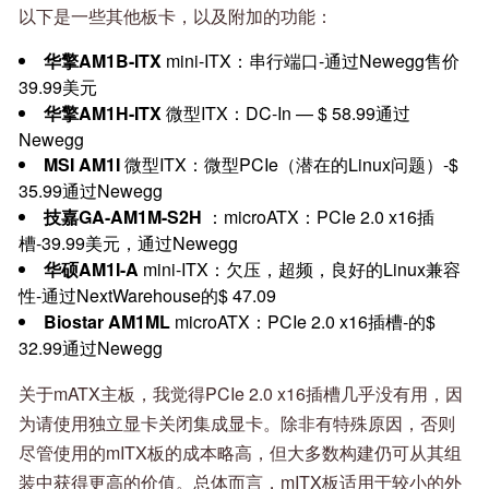
以下是一些其他板卡，以及附加的功能：
华擎AM1B-ITX
mini-ITX：串行端口-通过Newegg售价
39.99美元
华擎AM1H-ITX
微型ITX：DC-In — $ 58.99通过
Newegg
MSI AM1I
微型ITX：微型PCIe（潜在的Linux问题）-$
35.99通过Newegg
技嘉GA-AM1M-S2H
：microATX：PCIe 2.0 x16插
槽-39.99美元，通过Newegg
华硕AM1I-A
mini-ITX：欠压，超频，良好的Linux兼容
性-通过NextWarehouse的$ 47.09
Biostar AM1ML
microATX：PCIe 2.0 x16插槽-的$
32.99通过Newegg
关于mATX主板，我觉得PCIe 2.0 x16插槽几乎没有用，因
为请使用独立显卡关闭集成显卡。除非有特殊原因，否则
尽管使用的mITX板的成本略高，但大多数构建仍可从其组
装中获得更高的价值。总体而言，mITX板适用于较小的外