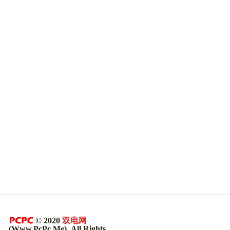
© 2020
双电网
(Www.PcPc.Me). All Rights