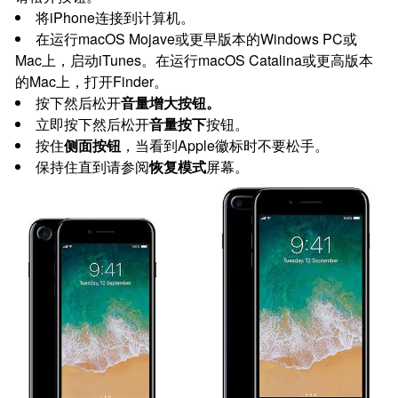
将iPhone连接到计算机。
在运行macOS Mojave或更早版本的Windows PC或
Mac上，启动iTunes。在运行macOS Catalina或更高版本
的Mac上，打开Finder。
按下然后松开
音量增大按钮。
立即按下然后松开
音量按下
按钮。
按住
侧面按钮
，当看到Apple徽标时不要松手。
保持住直到请参阅
恢复模式
屏幕。