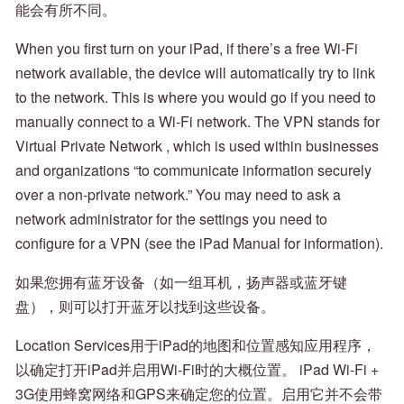
能会有所不同。
When you first turn on your iPad, if there’s a free Wi-Fi
network available, the device will automatically try to link
to the network. This is where you would go if you need to
manually connect to a Wi-Fi network. The VPN stands for
Virtual Private Network , which is used within businesses
and organizations “to communicate information securely
over a non-private network.” You may need to ask a
network administrator for the settings you need to
configure for a VPN (see the iPad Manual for information).
如果您拥有蓝牙设备（如一组耳机，扬声器或蓝牙键
盘），则可以打开蓝牙以找到这些设备。
Location Services用于iPad的地图和位置感知应用程序，
以确定打开iPad并启用Wi-Fi时的大概位置。 iPad Wi-Fi +
3G使用蜂窝网络和GPS来确定您的位置。启用它并不会带