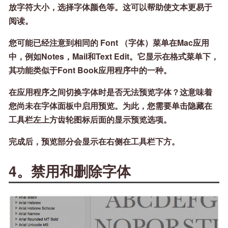
放字符大小，选择字体颜色等。这可以帮助使文本更易于
阅读。
您可能已经注意到相同的
Font
（字体）菜单在Mac应用
中，例如Notes，Mail和Text Edit。它显示在
格式
菜单下，
其功能类似于Font Book应用程序中的一种。
在应用程序之间切换字体时是否无法预览字体？这意味着
您尚未在字体面板中启用预览。为此，您需要单击隐藏在
工具栏左上方齿轮图标后面的
显示预览
选项。
完成后，预览部分会显示在右侧在工具栏下方。
4。禁用和删除字体