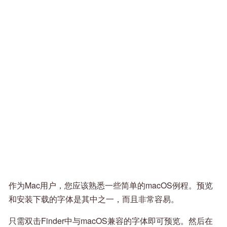
作为Mac用户，您应该熟悉一些简单的macOS例程。预览
和安装下载的字体是其中之一，而且非常容易。
只需双击Finder中与macOS兼容的字体即可预览。然后在