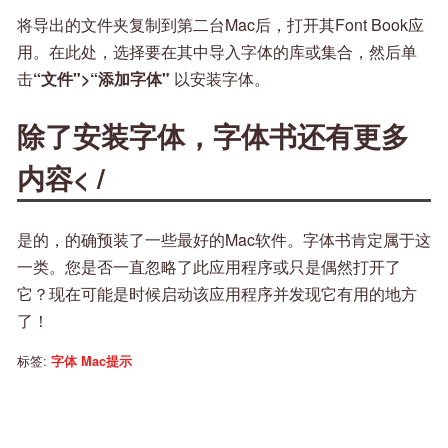
将导出的文件夹复制到第二台Mac后，打开其Font Book应
用。在此处，选择要在其中导入字体的库或集合，然后单
击
“文件">“添加字体"
以安装字体。
除了安装字体，字体书还有更多
内容< /
是的，的确预装了一些最好的Mac软件。字体书肯定属于这
一类。您是否一直忽略了此应用程序或只是偶然打开了
它？现在可能是时候启动该应用程序并发现它有用的地方
了！
标签:
字体
Mac提示