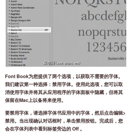
Font Book为您提供了两个选项，以获取不需要的字体。
我们建议第一种选择：禁用字体。使用此选项，您可以取
消使用字体并将其从应用程序的
字体
面板中隐藏，但将其
保留在Mac上以备将来使用。
要禁用字体，请选择字体书应用中的字体，然后点击
编辑>
禁用
。当出现确认对话框时，单击
禁用
按钮。完成后，您
会在字体列表中看到标签旁边的
Off
。