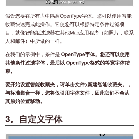
假设您要在所有库中隔离OpenType字体。您可以使用智能
收藏快速完成此操作。它使您可以根据特定条件过滤项
目，就像智能​​组过滤器在其他Mac应用程序（如照片，联系
人和邮件）中所做的一样。
在我们的示例中，条件是
OpenType字体
。您还可以使用
其他条件过滤字体，最后以
OpenType格式的等宽字体
结
束。
要开始设置智能收藏夹，请单击
文件>新建智能收藏夹。
。
与标准集合一样，您将仅引用字体文件，因此它们不会从
其原始位置移动。
3。自定义字体