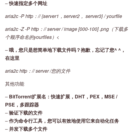
–
快速指定多个网址
aria2c -P http：// {server1，server2， server3} / yourfile
aria2c -Z -P http：// server / image [000-100] .png（下载多
个顺序命名的yourfiles）
<
–
哦，您只是想简单地下载文件吗？抱歉，忘记了您^ ^，
在这里
aria2c http：// server /您的文件
其他功能
–
BitTorrent扩展名：快速扩展，DHT，PEX，MSE /
PSE，多跟踪器
–
验证下载的文件
–
作为命令行工具，您可以有效地使用它来自动化任务
–
并发下载多个文件