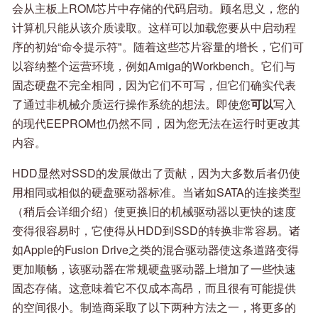
会从主板上ROM芯片中存储的代码启动。顾名思义，您的
计算机只能从该介质读取。这样可以加载您要从中启动程
序的初始“命令提示符"。随着这些芯片容量的增长，它们可
以容纳整个运营环境，例如Amiga的Workbench。它们与
固态硬盘不完全相同，因为它们不可写，但它们确实代表
了通过非机械介质运行操作系统的想法。即使您
可以
写入
的现代EEPROM也仍然不同，因为您无法在运行时更改其
内容。
HDD显然对SSD的发展做出了贡献，因为大多数后者仍使
用相同或相似的硬盘驱动器标准。当诸如SATA的连接类型
（稍后会详细介绍）使更换旧的机械驱动器以更快的速度
变得很容易时，它使得从HDD到SSD的转换非常容易。诸
如Apple的Fusion Drive之类的混合驱动器使这条道路变得
更加顺畅，该驱动器在常规硬盘驱动器上增加了一些快速
固态存储。这意味着它不仅成本高昂，而且很有可能提供
的空间很小。制造商采取了以下两种方法之一，将更多的