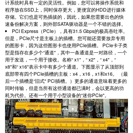
计系统时具有一定的灵活性。例如，您可以将操作系统和
程序放在SSD上，同时保存更大，更便宜的HDD进行媒体
存储。它们也是可热插拔的，因此，如果您需要出色的快
速备份解决方案，则外部SATA驱动器是一个不错的选择。
PCI Express（PCIe），具有31.5 Gbps的极高吞吐率。
但是，PCIe尺寸是主板上的插槽。您可能还需要放弃专用
的图形卡，因为这些图形卡也使用PCIe插槽。 PCIe卡子类
型是指存在多少个“通道"，其中一条通道是一对路径，一个
用于发送，一个用于接收。名称“ x1"，“ x2"，“ x4"，“
x8"和“ x16"表示卡中有多少个通道。下图显示了从顶部到
底部带有四个PCIe插槽的主板：x4，x16，x1和x16。 （最
后一个插槽是“旧式" PCI插槽。）更多的通道意味着更多的
同时传输，但是当所有这些通道都已满时，会以更高的功
耗为代价。还有一个用于小型设备的“迷你PCIe"。