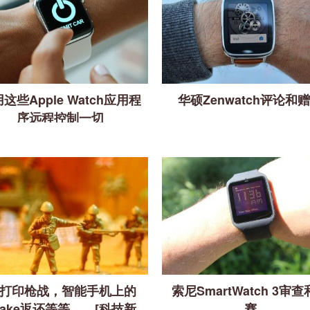
这些Apple Watch应用程
华硕Zenwatch评论和
序远程控制一切
D打印枪战，智能手机上的
索尼SmartWatch 3审
nake返还等等……[科技新
赛