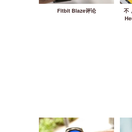
Fitbit Blaze评论
不，
He