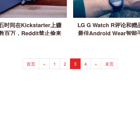
石时间在Kickstarter上赚
LG G Watch R评论和
数百万，Reddit禁止偷来
最佳Android Wear智
的裸体[技术新闻摘要]
之一
首页
«
1
2
3
4
»
末页