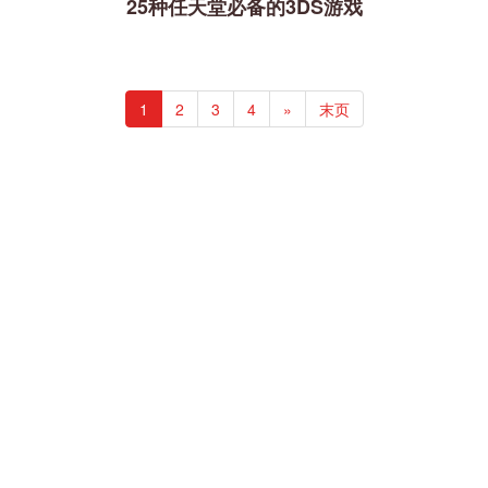
25种任天堂必备的3DS游戏
1
2
3
4
»
末页