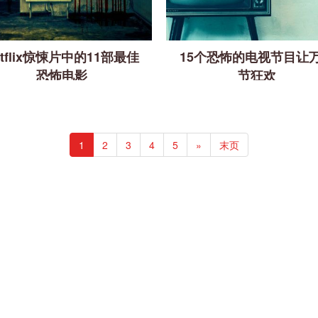
etflix惊悚片中的11部最佳
15个恐怖的电视节目让
恐怖电影
节狂欢
1
2
3
4
5
»
末页