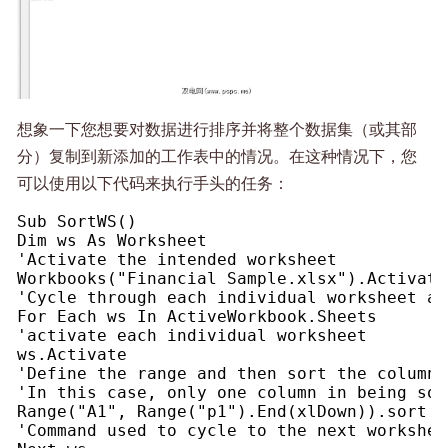
想象一下您想要对数据进行排序并将整个数据集（或其部
分）复制到新添加的工作表中的情况。在这种情况下，您
可以使用以下代码来执行手头的任务：
Sub SortWS()
Dim ws As Worksheet
'Activate the intended worksheet
Workbooks("Financial Sample.xlsx").Activate
'Cycle through each individual worksheet au
For Each ws In ActiveWorkbook.Sheets
'activate each individual worksheet
ws.Activate
'Define the range and then sort the column 
'In this case, only one column in being sor
Range("A1", Range("p1").End(xlDown)).sort K
'Command used to cycle to the next workshee