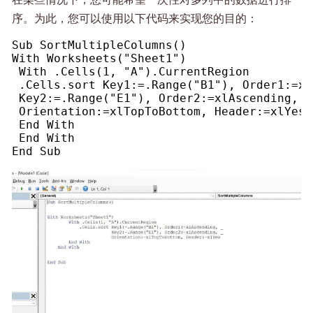
序。为此，您可以使用以下代码来实现您的目的：
Sub SortMultipleColumns()
With Worksheets("Sheet1")
 With .Cells(1, "A").CurrentRegion
 .Cells.sort Key1:=.Range("B1"), Order1:=xl
 Key2:=.Range("E1"), Order2:=xlAscending, _
 Orientation:=xlTopToBottom, Header:=xlYes
 End With
 End With
End Sub