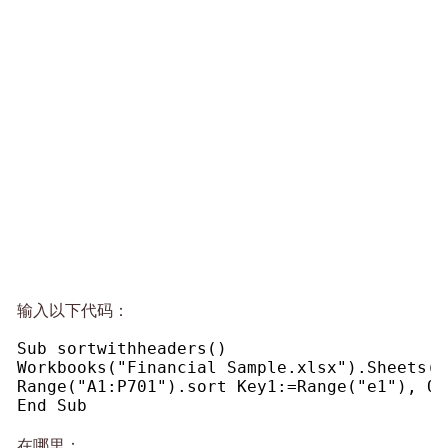
输入以下代码：
Sub sortwithheaders()
Workbooks("Financial Sample.xlsx").Sheets(1
Range("A1:P701").sort Key1:=Range("e1"), Or
End Sub
在哪里：