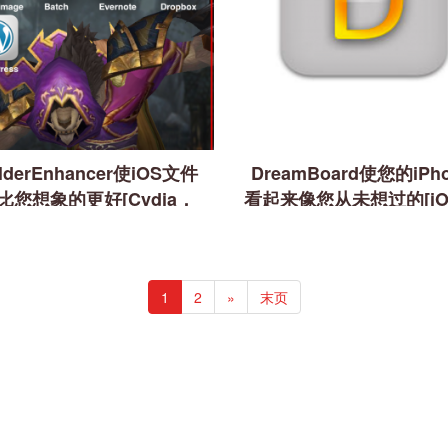
lderEnhancer使iOS文件
DreamBoard使您的iPh
比您想象的更好[Cydia，
看起来像您从未想过的[iO
iOS]
Cydia]
1
2
»
末页